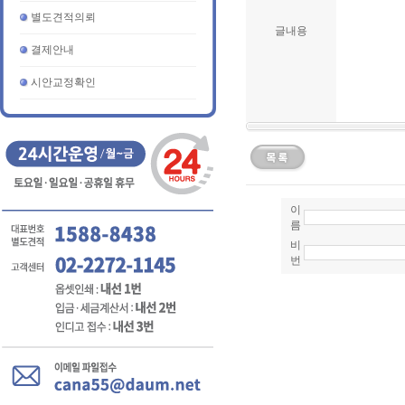
별도견적의뢰
글내용
결제안내
시안교정확인
이
름
비
번