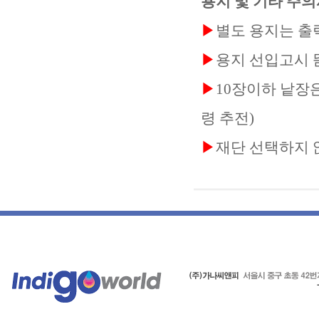
용지
및
기타
주의
▶
별도
용지는
출
▶
용지
선입고시
▶
10
장이하
낱장
령
추전
)
▶
재단
선택하지