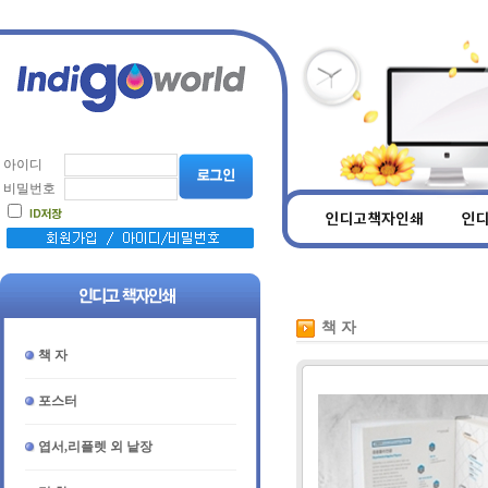
아이디
비밀번호
책 자
책 자
포스터
엽서,리플렛 외 낱장