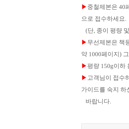
▶
중철제본은 40페
으로 접수하세요.
(단, 종이 평량 
▶
무선제본은 책등 
약 1000페이지)
▶
평량 150g이하
▶
고객님이 접수
가이드를 숙지 하
바랍니다.