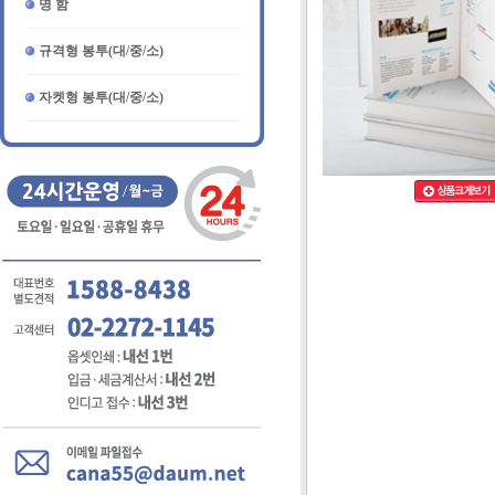
명 함
규격형 봉투(대/중/소)
자켓형 봉투(대/중/소)