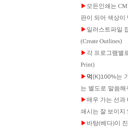
▶
모든인쇄는 CM
판이 되어 색상이
▶
일러스트파일 접
(Create Outlines)
▶
각 프로그램별로
Print)
▶
먹
(K)100%
는 별도로 말씀해
▶
매우 가는 선과
쇄시는 잘 보이지 
▶
바탕(베다)이 진